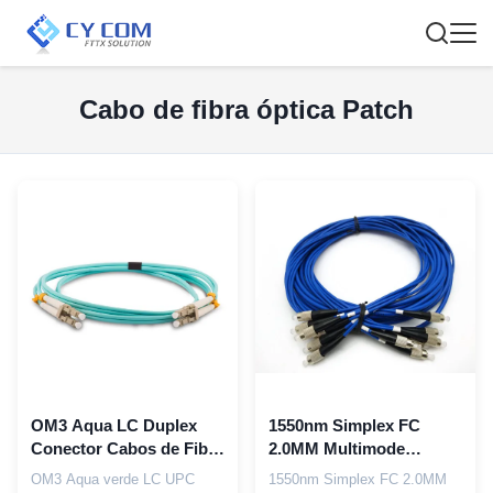
Cabo de fibra óptica Patch
OM3 Aqua LC Duplex
1550nm Simplex FC
Conector Cabos de Fibra
2.0MM Multimode
Óptica
Blindado Patch Cord
OM3 Aqua verde LC UPC
1550nm Simplex FC 2.0MM