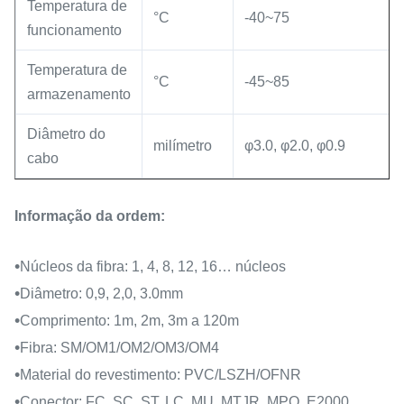
Temperatura de
°C
-40~75
funcionamento
Temperatura de
°C
-45~85
armazenamento
Diâmetro do
milímetro
φ3.0, φ2.0, φ0.9
cabo
Informação da ordem:
•
Núcleos da fibra: 1, 4, 8, 12, 16… núcleos
•
Diâmetro: 0,9, 2,0, 3.0mm
•
Comprimento: 1m, 2m, 3m a 120m
•
Fibra: SM/OM1/OM2/OM3/OM4
•
Material do revestimento: PVC/LSZH/OFNR
•
Conector: FC, SC, ST, LC, MU, MTJR, MPO, E2000