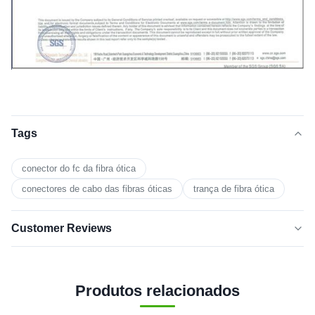
Tags
conector do fc da fibra ótica
conectores de cabo das fibras óticas
trança de fibra ótica
Customer Reviews
5.0
★★★★★
★★★★★
Produtos relacionados
Com base em 50 avaliações recentes