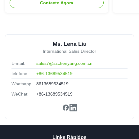
★★★★★
★★★★★
Contacte Agora
Good partner,Solve the problem in time!
H
Ms. Lena Liu
High quality MTP MPO cable MPO/MTP-LC Fiber optic
trunk Patch Cord
International Sales Director
United Arab Emirates
Sep 2.2025
★★★★★
★★★★★
E-mail:
sales7@szchenyang.com.cn
Nice packing,delivery fast,satisfied.
telefone:
+86-13689534519
Whatsapp:
8613689534519
WeChat:
+86-13689534519
Links Rápidos