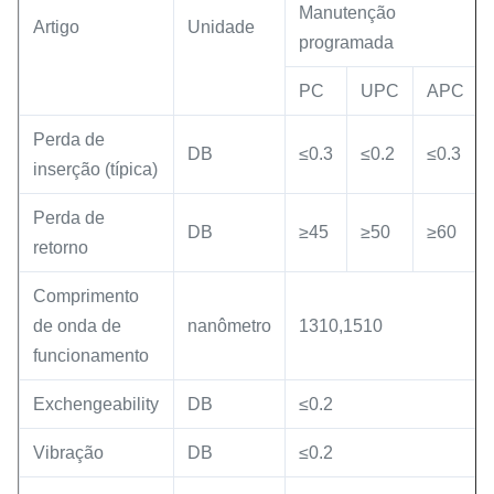
Manutenção
Artigo
Unidade
programada
PC
UPC
APC
Perda de
DB
≤0.3
≤0.2
≤0.3
inserção (típica)
Perda de
DB
≥45
≥50
≥60
retorno
Comprimento
de onda de
nanômetro
1310,1510
funcionamento
Exchengeability
DB
≤0.2
Vibração
DB
≤0.2