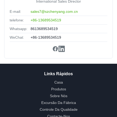
International Sales Director
8C 12C 24C Fiber Optic Cable MPO To MPO Aqua
Color
E-mail:
sales7@szchenyang.com.cn
United Arab Emirates
Sep 3.2025
★★★★★
★★★★★
telefone:
+86-13689534519
Good partner,Solve the problem in time!
Whatsapp:
8613689534519
WeChat:
+86-13689534519
Links Rápidos
Casa
Produtos
Sobre Nós
Excursão Da Fábrica
Controle Da Qualidade
Contacte-Nos