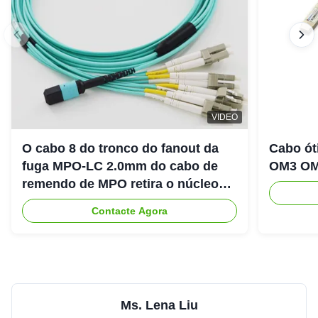
M
MPO-LC multi-mode Fiber Optic Patch Cord 8/12/16/24
Core Fiber Optic Cable
United States
Oct 30.2025
★★★★★
★★★★★
VIDEO
The product is highly cost effective,the company salesman
have good service,professional!
O cabo 8 do tronco do fanout da
Cabo ót
fuga MPO-LC 2.0mm do cabo de
OM3 OM
Duplex LC 5M 40g Qsfp AOC Active Optical Cable
remendo de MPO retira o núcleo
D
Guatemala
Oct 18.2025
de OM3
★★★★★
★★★★★
Contacte Agora
Experienced supplier,good service,it is valuable to have a
long cooperation.
Ms. Lena Liu
8