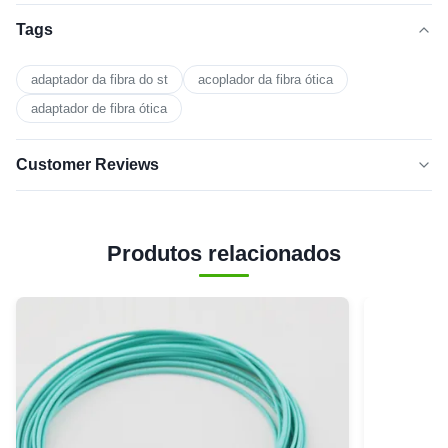
Tags
adaptador da fibra do st
acoplador da fibra ótica
adaptador de fibra ótica
Customer Reviews
5.0
★★★★★
★★★★★
Produtos relacionados
Com base em 50 avaliações recentes
de 5
0
estrelas
4
0
estrelas
3
0
estrelas
2
0
estrelas
1 estrela
0